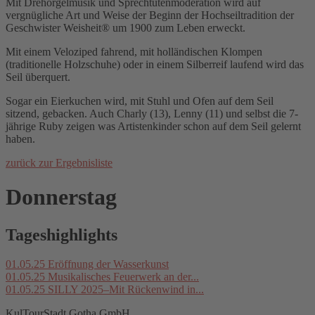
Mit Drehorgelmusik und Sprechtütenmoderation wird auf
vergnügliche Art und Weise der Beginn der Hochseiltradition der
Geschwister Weisheit® um 1900 zum Leben erweckt.
Mit einem Veloziped fahrend, mit holländischen Klompen
(traditionelle Holzschuhe) oder in einem Silberreif laufend wird das
Seil überquert.
Sogar ein Eierkuchen wird, mit Stuhl und Ofen auf dem Seil
sitzend, gebacken. Auch Charly (13), Lenny (11) und selbst die 7-
jährige Ruby zeigen was Artistenkinder schon auf dem Seil gelernt
haben.
zurück zur Ergebnisliste
Donnerstag
Tageshighlights
01.05.25
Eröffnung der Wasserkunst
01.05.25
Musikalisches Feuerwerk an der...
01.05.25
SILLY 2025–Mit Rückenwind in...
KulTourStadt Gotha GmbH