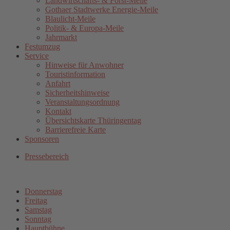
Landwirtschafts- & Forst-Meile
Gothaer Stadtwerke Energie-Meile
Blaulicht-Meile
Politik- & Europa-Meile
Jahrmarkt
Festumzug
Service
Hinweise für Anwohner
Touristinformation
Anfahrt
Sicherheitshinweise
Veranstaltungsordnung
Kontakt
Übersichtskarte Thüringentag
Barrierefreie Karte
Sponsoren
Pressebereich
Donnerstag
Freitag
Samstag
Sonntag
Hauptbühne