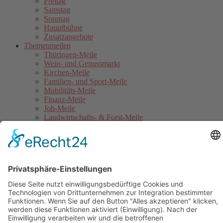
Freitag
Samstag
Sonntag
Hauptbühne
Zusatzangebote
Themenmeilen
Thüringen-Meile
Wein- und Genussmarkt
Kirchen-Meile
Familien- und Sport-Meile
Mobilitäts-Meile
Finanz-Meile
Job-Meile
Landwirtschafts- & Forst-Meile
Gothaer Stadtwerke Energie-Meile
Blaulicht-Meile
Politik- & Europa-Meile
Jahrmarkt
Festumzug
Service
Hinweise für Anwohner
Touristinformation
Anfahrt
Sicherheitshinweise
Veranstaltungsordnung