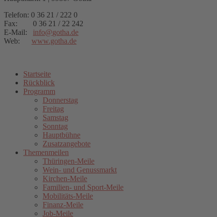
Telefon: 0 36 21 / 222 0
Fax: 0 36 21 / 22 242
E-Mail:
info
@
gotha.de
Web:
www.gotha.de
Startseite
Rückblick
Programm
Donnerstag
Freitag
Samstag
Sonntag
Hauptbühne
Zusatzangebote
Themenmeilen
Thüringen-Meile
Wein- und Genussmarkt
Kirchen-Meile
Familien- und Sport-Meile
Mobilitäts-Meile
Finanz-Meile
Job-Meile