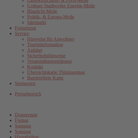
Landwirtschafts- & Forst-Meile
Gothaer Stadtwerke Energie-Meile
Blaulicht-Meile
Politik- & Europa-Meile
Jahrmarkt
Festumzug
Service
Hinweise für Anwohner
Touristinformation
Anfahrt
Sicherheitshinweise
Veranstaltungsordnung
Kontakt
Übersichtskarte Thüringentag
Barrierefreie Karte
Sponsoren
Pressebereich
Donnerstag
Freitag
Samstag
Sonntag
Hauptbühne