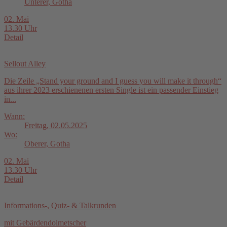
Unterer, Gotha
02. Mai
13.30 Uhr
Detail
Sellout Alley
Die Zeile „Stand your ground and I guess you will make it through“
aus ihrer 2023 erschienenen ersten Single ist ein passender Einstieg
in...
Wann:
Freitag, 02.05.2025
Wo:
Oberer, Gotha
02. Mai
13.30 Uhr
Detail
Informations-, Quiz- & Talkrunden
mit Gebärdendolmetscher