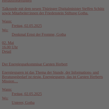
Herausforderungen
Talkrunde mit dem neuen Thüringer Digitalminister Steffen Schütz
sowie Mitarbeiter:innen der Friedenstein Stiftung Gotha.
Wann:
Freitag, 02.05.2025
Wo:
Denkmal Ernst der Fromme, Gotha
02. Mai
16.00 Uhr
Detail
Der Energiesparkommisar Carsten Herbert
Energiesparen ist das Thema der Stunde, der Informations- und
Beratungsbedarf ist riesig. Energiesparen, das ist Carsten Herberts
Mission....
Wann:
Freitag, 02.05.2025
Wo:
Unterer, Gotha