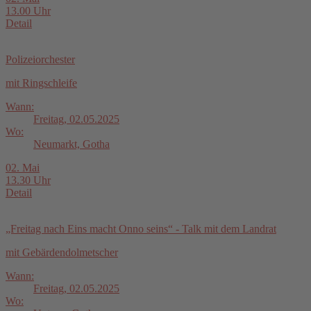
13.00 Uhr
Detail
Polizeiorchester
mit Ringschleife
Wann:
Freitag, 02.05.2025
Wo:
Neumarkt, Gotha
02. Mai
13.30 Uhr
Detail
„Freitag nach Eins macht Onno seins“ - Talk mit dem Landrat
mit Gebärdendolmetscher
Wann:
Freitag, 02.05.2025
Wo: