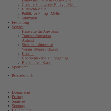
Landwirtschafts- & Forst-Meile
Gothaer Stadtwerke Energie-Meile
Blaulicht-Meile
Politik- & Europa-Meile
Jahrmarkt
Festumzug
Service
Hinweise für Anwohner
Touristinformation
Anfahrt
Sicherheitshinweise
Veranstaltungsordnung
Kontakt
Übersichtskarte Thüringentag
Barrierefreie Karte
Sponsoren
Pressebereich
Donnerstag
Freitag
Samstag
Sonntag
Hauptbühne