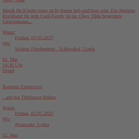
Musik für Kinder muss nicht immer lieb und brav sein. Die fetzigste
Rockband für jede Cool-Family ist da: Okay Tilda begeistern
Generationen...
Wann:
Freitag, 02.05.2025
Wo:
Schloss Friedenstein - Schlosshof, Gotha
02. Mai
14.30 Uhr
Detail
Baroque Experience
...auf der Thüringen-Bühne
Wann:
Freitag, 02.05.2025
Wo:
Neumarkt, Gotha
02. Mai