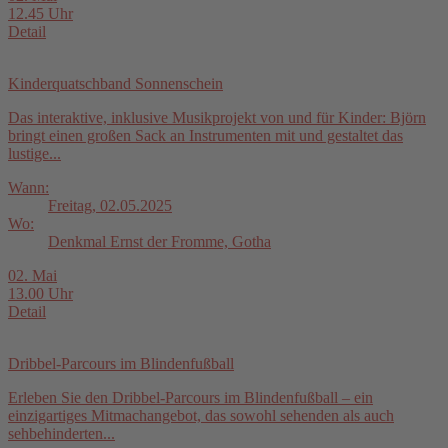
12.45 Uhr
Detail
Kinderquatschband Sonnenschein
Das interaktive, inklusive Musikprojekt von und für Kinder: Björn
bringt einen großen Sack an Instrumenten mit und gestaltet das
lustige...
Wann:
Freitag, 02.05.2025
Wo:
Denkmal Ernst der Fromme, Gotha
02. Mai
13.00 Uhr
Detail
Dribbel-Parcours im Blindenfußball
Erleben Sie den Dribbel-Parcours im Blindenfußball – ein
einzigartiges Mitmachangebot, das sowohl sehenden als auch
sehbehinderten...