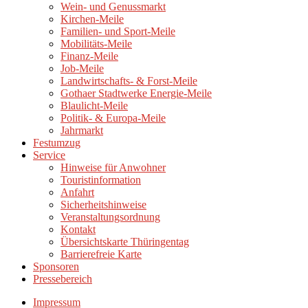
Wein- und Genussmarkt
Kirchen-Meile
Familien- und Sport-Meile
Mobilitäts-Meile
Finanz-Meile
Job-Meile
Landwirtschafts- & Forst-Meile
Gothaer Stadtwerke Energie-Meile
Blaulicht-Meile
Politik- & Europa-Meile
Jahrmarkt
Festumzug
Service
Hinweise für Anwohner
Touristinformation
Anfahrt
Sicherheitshinweise
Veranstaltungsordnung
Kontakt
Übersichtskarte Thüringentag
Barrierefreie Karte
Sponsoren
Pressebereich
Impressum