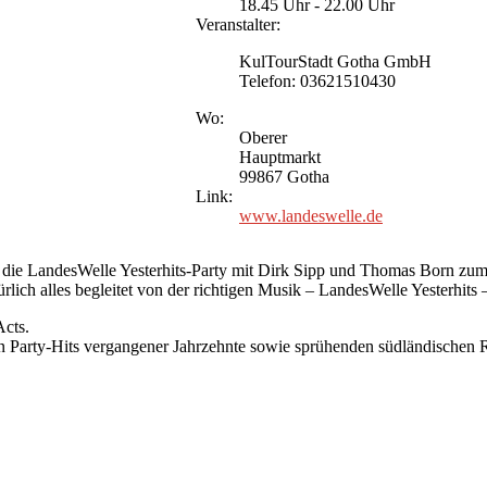
18.45 Uhr - 22.00 Uhr
Veranstalter:
KulTourStadt Gotha GmbH
Telefon: 03621510430
Wo:
Oberer
Hauptmarkt
99867 Gotha
Link:
www.landeswelle.de
 die LandesWelle Yesterhits-Party mit Dirk Sipp und Thomas Born zum 
rlich alles begleitet von der richtigen Musik – LandesWelle Yesterhit
cts.
en Party-Hits vergangener Jahrzehnte sowie sprühenden südländischen