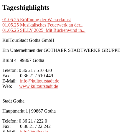
Tageshighlights
01.05.25
Eröffnung der Wasserkunst
01.05.25
Musikalisches Feuerwerk an der...
01.05.25
SILLY 2025–Mit Rückenwind in...
KulTourStadt Gotha GmbH
Ein Unternehmen der GOTHAER STADTWERKE GRUPPE
Brühl 4 | 99867 Gotha
Telefon: 0 36 21 / 510 430
Fax: 0 36 21 / 510 449
E-Mail:
info
@
kultourstadt.de
Web:
www.kultourstadt.de
Stadt Gotha
Hauptmarkt 1 | 99867 Gotha
Telefon: 0 36 21 / 222 0
Fax: 0 36 21 / 22 242
E-Mail:
info
@
gotha.de