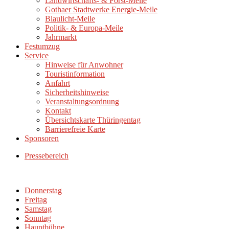
Landwirtschafts- & Forst-Meile
Gothaer Stadtwerke Energie-Meile
Blaulicht-Meile
Politik- & Europa-Meile
Jahrmarkt
Festumzug
Service
Hinweise für Anwohner
Touristinformation
Anfahrt
Sicherheitshinweise
Veranstaltungsordnung
Kontakt
Übersichtskarte Thüringentag
Barrierefreie Karte
Sponsoren
Pressebereich
Donnerstag
Freitag
Samstag
Sonntag
Hauptbühne