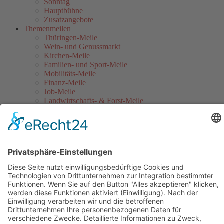
Sonntag
Hauptbühne
Zusatzangebote
Themenmeilen
Thüringen-Meile
Wein- und Genussmarkt
Kirchen-Meile
Familien- und Sport-Meile
Mobilitäts-Meile
Finanz-Meile
Job-Meile
Landwirtschafts- & Forst-Meile
Gothaer Stadtwerke Energie-Meile
Blaulicht-Meile
Politik- & Europa-Meile
Jahrmarkt
Festumzug
Service
Hinweise für Anwohner
Touristinformation
Anfahrt
Sicherheitshinweise
Veranstaltungsordnung
Kontakt
Übersichtskarte Thüringentag