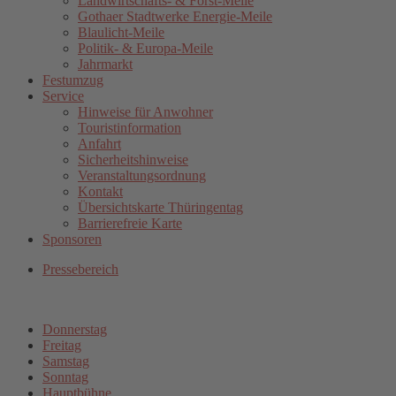
Landwirtschafts- & Forst-Meile
Gothaer Stadtwerke Energie-Meile
Blaulicht-Meile
Politik- & Europa-Meile
Jahrmarkt
Festumzug
Service
Hinweise für Anwohner
Touristinformation
Anfahrt
Sicherheitshinweise
Veranstaltungsordnung
Kontakt
Übersichtskarte Thüringentag
Barrierefreie Karte
Sponsoren
Pressebereich
Donnerstag
Freitag
Samstag
Sonntag
Hauptbühne