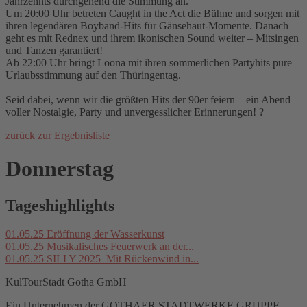
Jahrzehnts durchgehend die Stimmung an.
Um 20:00 Uhr betreten Caught in the Act die Bühne und sorgen mit
ihren legendären Boyband-Hits für Gänsehaut-Momente. Danach
geht es mit Rednex und ihrem ikonischen Sound weiter – Mitsingen
und Tanzen garantiert!
Ab 22:00 Uhr bringt Loona mit ihren sommerlichen Partyhits pure
Urlaubsstimmung auf den Thüringentag.
Seid dabei, wenn wir die größten Hits der 90er feiern – ein Abend
voller Nostalgie, Party und unvergesslicher Erinnerungen! ?
zurück zur Ergebnisliste
Donnerstag
Tageshighlights
01.05.25
Eröffnung der Wasserkunst
01.05.25
Musikalisches Feuerwerk an der...
01.05.25
SILLY 2025–Mit Rückenwind in...
KulTourStadt Gotha GmbH
Ein Unternehmen der GOTHAER STADTWERKE GRUPPE