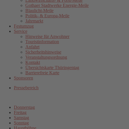
Landwirtschafts- & Forst-Meile
Gothaer Stadtwerke Energie-Meile
Blaulicht-Meile
Politik- & Europa-Meile
Jahrmarkt
Festumzug
Service
Hinweise für Anwohner
Touristinformation
Anfahrt
Sicherheitshinweise
Veranstaltungsordnung
Kontakt
Übersichtskarte Thüringentag
Barrierefreie Karte
Sponsoren
Pressebereich
Donnerstag
Freitag
Samstag
Sonntag
Hauptbühne