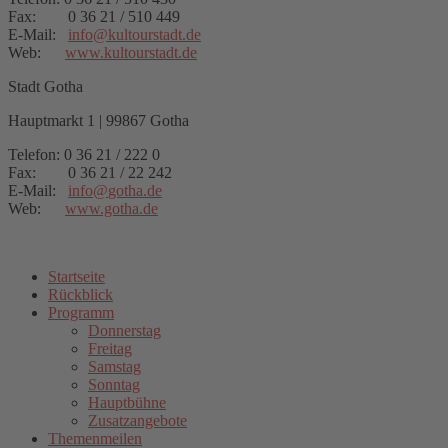
Fax: 0 36 21 / 510 449
E-Mail:
info
@
kultourstadt.de
Web:
www.kultourstadt.de
Stadt Gotha
Hauptmarkt 1 | 99867 Gotha
Telefon: 0 36 21 / 222 0
Fax: 0 36 21 / 22 242
E-Mail:
info
@
gotha.de
Web:
www.gotha.de
Startseite
Rückblick
Programm
Donnerstag
Freitag
Samstag
Sonntag
Hauptbühne
Zusatzangebote
Themenmeilen