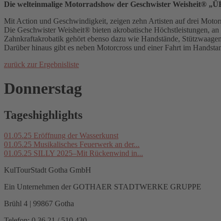
Die welteinmalige Motorradshow der Geschwister Weisheit
Mit Action und Geschwindigkeit, zeigen zehn Artisten auf drei Motor
Die Geschwister Weisheit® bieten akrobatische Höchstleistungen, an
Zahnkraftakrobatik gehört ebenso dazu wie Handstände, Stützwaagen 
Darüber hinaus gibt es neben Motorcross und einer Fahrt im Handst
zurück zur Ergebnisliste
Donnerstag
Tageshighlights
01.05.25
Eröffnung der Wasserkunst
01.05.25
Musikalisches Feuerwerk an der...
01.05.25
SILLY 2025–Mit Rückenwind in...
KulTourStadt Gotha GmbH
Ein Unternehmen der GOTHAER STADTWERKE GRUPPE
Brühl 4 | 99867 Gotha
Telefon: 0 36 21 / 510 430