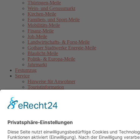
Thüringen-Meile
Wein- und Genussmarkt
Kirchen-Meile
Familien- und Sport-Meile
Mobilitäts-Meile
Finanz-Meile
Job-Meile
Landwirtschafts- & Forst-Meile
Gothaer Stadtwerke Energie-Meile
Blaulicht-Meile
Politik- & Europa-Meile
Jahrmarkt
Festumzug
Service
Hinweise für Anwohner
Touristinformation
Anfahrt
Sicherheitshinweise
Veranstaltungsordnung
Kontakt
Übersichtskarte Thüringentag
Barrierefreie Karte
Sponsoren
Pressebereich