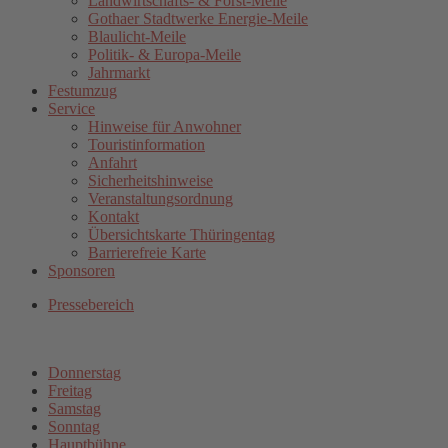
Landwirtschafts- & Forst-Meile
Gothaer Stadtwerke Energie-Meile
Blaulicht-Meile
Politik- & Europa-Meile
Jahrmarkt
Festumzug
Service
Hinweise für Anwohner
Touristinformation
Anfahrt
Sicherheitshinweise
Veranstaltungsordnung
Kontakt
Übersichtskarte Thüringentag
Barrierefreie Karte
Sponsoren
Pressebereich
Donnerstag
Freitag
Samstag
Sonntag
Hauptbühne