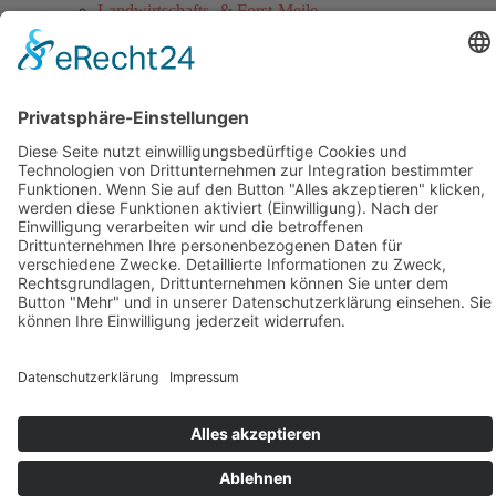
Landwirtschafts- & Forst-Meile
Gothaer Stadtwerke Energie-Meile
Blaulicht-Meile
Politik- & Europa-Meile
Jahrmarkt
Festumzug
Service
Hinweise für Anwohner
Touristinformation
Anfahrt
Sicherheitshinweise
Veranstaltungsordnung
Kontakt
Übersichtskarte Thüringentag
Barrierefreie Karte
Sponsoren
Pressebereich
Impressum
Datenschutz
Kontakt
Cookie-Einstellungen