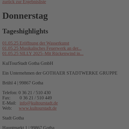
zurück zur Ergebnisliste
Donnerstag
Tageshighlights
01.05.25
Eröffnung der Wasserkunst
01.05.25
Musikalisches Feuerwerk an der...
01.05.25
SILLY 2025–Mit Rückenwind in...
KulTourStadt Gotha GmbH
Ein Unternehmen der GOTHAER STADTWERKE GRUPPE
Brühl 4 | 99867 Gotha
Telefon: 0 36 21 / 510 430
Fax: 0 36 21 / 510 449
E-Mail:
info
@
kultourstadt.de
Web:
www.kultourstadt.de
Stadt Gotha
Hauptmarkt 1 | 99867 Gotha