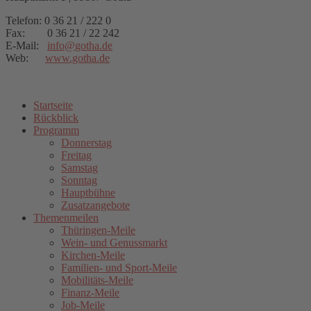
Telefon: 0 36 21 / 222 0
Fax: 0 36 21 / 22 242
E-Mail:
info
@
gotha.de
Web:
www.gotha.de
Startseite
Rückblick
Programm
Donnerstag
Freitag
Samstag
Sonntag
Hauptbühne
Zusatzangebote
Themenmeilen
Thüringen-Meile
Wein- und Genussmarkt
Kirchen-Meile
Familien- und Sport-Meile
Mobilitäts-Meile
Finanz-Meile
Job-Meile