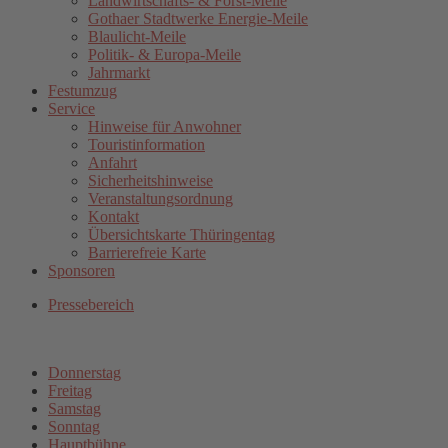
Landwirtschafts- & Forst-Meile
Gothaer Stadtwerke Energie-Meile
Blaulicht-Meile
Politik- & Europa-Meile
Jahrmarkt
Festumzug
Service
Hinweise für Anwohner
Touristinformation
Anfahrt
Sicherheitshinweise
Veranstaltungsordnung
Kontakt
Übersichtskarte Thüringentag
Barrierefreie Karte
Sponsoren
Pressebereich
Donnerstag
Freitag
Samstag
Sonntag
Hauptbühne