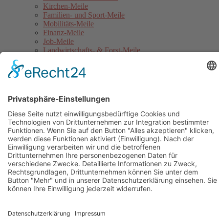
Kirchen-Meile
Familien- und Sport-Meile
Mobilitäts-Meile
Finanz-Meile
Job-Meile
Landwirtschafts- & Forst-Meile
Gothaer Stadtwerke Energie-Meile
Blaulicht-Meile
Politik- & Europa-Meile
Jahrmarkt
Festumzug
Service
Hinweise für Anwohner
Touristinformation
Anfahrt
Sicherheitshinweise
Veranstaltungsordnung
Kontakt
Übersichtskarte Thüringentag
Barrierefreie Karte
Sponsoren
Pressebereich
Impressum
Datenschutz