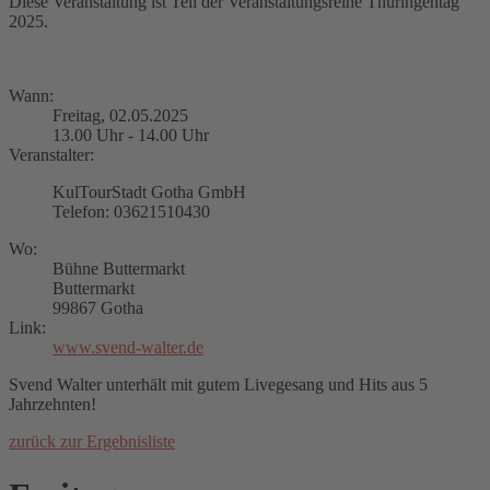
Diese Veranstaltung ist Teil der Veranstaltungsreihe Thüringentag
2025.
Wann:
Freitag, 02.05.2025
13.00 Uhr - 14.00 Uhr
Veranstalter:
KulTourStadt Gotha GmbH
Telefon: 03621510430
Wo:
Bühne Buttermarkt
Buttermarkt
99867 Gotha
Link:
www.svend-walter.de
Svend Walter unterhält mit gutem Livegesang und Hits aus 5
Jahrzehnten!
zurück zur Ergebnisliste