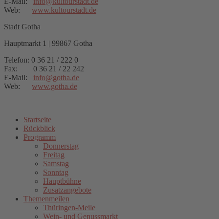
E-Mail:
info
@
kultourstadt.de
Web:
www.kultourstadt.de
Stadt Gotha
Hauptmarkt 1 | 99867 Gotha
Telefon: 0 36 21 / 222 0
Fax: 0 36 21 / 22 242
E-Mail:
info
@
gotha.de
Web:
www.gotha.de
Startseite
Rückblick
Programm
Donnerstag
Freitag
Samstag
Sonntag
Hauptbühne
Zusatzangebote
Themenmeilen
Thüringen-Meile
Wein- und Genussmarkt