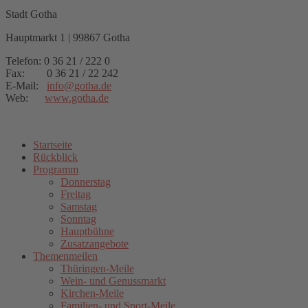
Stadt Gotha
Hauptmarkt 1 | 99867 Gotha
Telefon: 0 36 21 / 222 0
Fax: 0 36 21 / 22 242
E-Mail:
info
@
gotha.de
Web:
www.gotha.de
Startseite
Rückblick
Programm
Donnerstag
Freitag
Samstag
Sonntag
Hauptbühne
Zusatzangebote
Themenmeilen
Thüringen-Meile
Wein- und Genussmarkt
Kirchen-Meile
Familien- und Sport-Meile