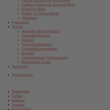
Landwirtschafts- & Forst-Meile
Gothaer Stadtwerke Energie-Meile
Blaulicht-Meile
Politik- & Europa-Meile
Jahrmarkt
Festumzug
Service
Hinweise für Anwohner
Touristinformation
Anfahrt
Sicherheitshinweise
Veranstaltungsordnung
Kontakt
Übersichtskarte Thüringentag
Barrierefreie Karte
Sponsoren
Pressebereich
Donnerstag
Freitag
Samstag
Sonntag
Hauptbühne