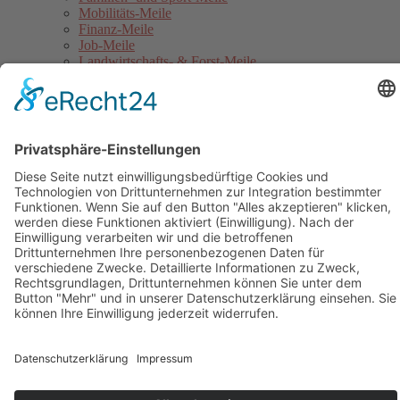
Mobilitäts-Meile
Finanz-Meile
Job-Meile
Landwirtschafts- & Forst-Meile
Gothaer Stadtwerke Energie-Meile
Blaulicht-Meile
Politik- & Europa-Meile
Jahrmarkt
Festumzug
Service
Hinweise für Anwohner
Touristinformation
Anfahrt
Sicherheitshinweise
Veranstaltungsordnung
Kontakt
Übersichtskarte Thüringentag
Barrierefreie Karte
Sponsoren
Pressebereich
Impressum
Datenschutz
Kontakt