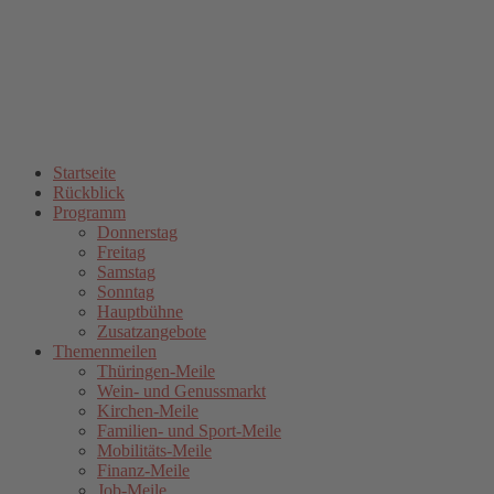
Startseite
Rückblick
Programm
Donnerstag
Freitag
Samstag
Sonntag
Hauptbühne
Zusatzangebote
Themenmeilen
Thüringen-Meile
Wein- und Genussmarkt
Kirchen-Meile
Familien- und Sport-Meile
Mobilitäts-Meile
Finanz-Meile
Job-Meile