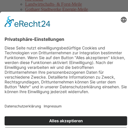
Landwirtschafts- & Forst-Meile
Gothaer Stadtwerke Energie-Meile
Blaulicht-Meile
Politik- & Europa-Meile
Jahrmarkt
Festumzug
Service
Hinweise für Anwohner
Touristinformation
Anfahrt
Sicherheitshinweise
Veranstaltungsordnung
Kontakt
Übersichtskarte Thüringentag
Barrierefreie Karte
Sponsoren
Pressebereich
Impressum
Datenschutz
Kontakt
Cookie-Einstellungen