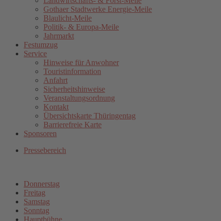
Landwirtschafts- & Forst-Meile
Gothaer Stadtwerke Energie-Meile
Blaulicht-Meile
Politik- & Europa-Meile
Jahrmarkt
Festumzug
Service
Hinweise für Anwohner
Touristinformation
Anfahrt
Sicherheitshinweise
Veranstaltungsordnung
Kontakt
Übersichtskarte Thüringentag
Barrierefreie Karte
Sponsoren
Pressebereich
Donnerstag
Freitag
Samstag
Sonntag
Hauptbühne