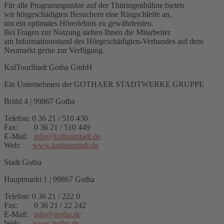
Für alle Programmpunkte auf der Thüringenbühne bieten
wir hörgeschädigten Besuchern eine Ringschleife an,
um ein optimales Hörerlebnis zu gewährleisten.
Bei Fragen zur Nutzung stehen Ihnen die Mitarbeiter
am Informationsstand des Hörgeschädigten-Verbandes auf dem
Neumarkt gerne zur Verfügung.
KulTourStadt Gotha GmbH
Ein Unternehmen der GOTHAER STADTWERKE GRUPPE
Brühl 4 | 99867 Gotha
Telefon: 0 36 21 / 510 430
Fax: 0 36 21 / 510 449
E-Mail:
info
@
kultourstadt.de
Web:
www.kultourstadt.de
Stadt Gotha
Hauptmarkt 1 | 99867 Gotha
Telefon: 0 36 21 / 222 0
Fax: 0 36 21 / 22 242
E-Mail:
info
@
gotha.de
Web:
www.gotha.de