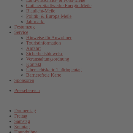
Landwirtschafts- & Forst-Meile
Gothaer Stadtwerke Energie-Meile
Blaulicht-Meile
Politik- & Europa-Meile
Jahrmarkt
Festumzug
Service
Hinweise für Anwohner
Touristinformation
Anfahrt
Sicherheitshinweise
Veranstaltungsordnung
Kontakt
Übersichtskarte Thüringentag
Barrierefreie Karte
Sponsoren
Pressebereich
Donnerstag
Freitag
Samstag
Sonntag
Hauptbühne