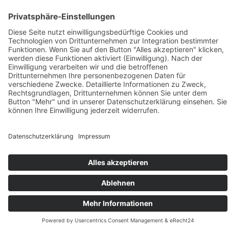
Festumzug
Service
Hinweise für Anwohner
Touristinformation
Anfahrt
Sicherheitshinweise
Veranstaltungsordnung
Kontakt
Übersichtskarte Thüringentag
Barrierefreie Karte
Sponsoren
Pressebereich
Impressum
Datenschutz
Kontakt
Cookie-Einstellungen