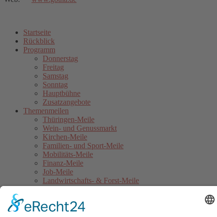
Startseite
Rückblick
Programm
Donnerstag
Freitag
Samstag
Sonntag
Hauptbühne
Zusatzangebote
Themenmeilen
Thüringen-Meile
Wein- und Genussmarkt
Kirchen-Meile
Familien- und Sport-Meile
Mobilitäts-Meile
Finanz-Meile
Job-Meile
Landwirtschafts- & Forst-Meile
Gothaer Stadtwerke Energie-Meile
Blaulicht-Meile
Politik- & Europa-Meile
Jahrmarkt