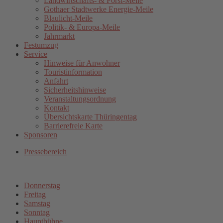
Landwirtschafts- & Forst-Meile
Gothaer Stadtwerke Energie-Meile
Blaulicht-Meile
Politik- & Europa-Meile
Jahrmarkt
Festumzug
Service
Hinweise für Anwohner
Touristinformation
Anfahrt
Sicherheitshinweise
Veranstaltungsordnung
Kontakt
Übersichtskarte Thüringentag
Barrierefreie Karte
Sponsoren
Pressebereich
Donnerstag
Freitag
Samstag
Sonntag
Hauptbühne