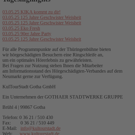
03.05.25
KIKA kommt zu dir!
03.05.25
125 Jahre Geschwister Weisheit
03.05.25
125 Jahre Geschwister Weisheit
03.05.25
Eko Fresh
03.05.25
90er Jahre Party
03.05.25
125 Jahre Geschwister Weisheit
Für alle Programmpunkte auf der Thüringenbühne bieten
wir hörgeschädigten Besuchern eine Ringschleife an,
um ein optimales Hörerlebnis zu gewährleisten.
Bei Fragen zur Nutzung stehen Ihnen die Mitarbeiter
am Informationsstand des Hörgeschädigten-Verbandes auf dem
Neumarkt gerne zur Verfügung.
KulTourStadt Gotha GmbH
Ein Unternehmen der GOTHAER STADTWERKE GRUPPE
Brühl 4 | 99867 Gotha
Telefon: 0 36 21 / 510 430
Fax: 0 36 21 / 510 449
E-Mail:
info
@
kultourstadt.de
Web:
www.kultourstadt.de