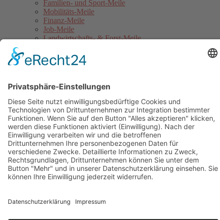
Familien- und Sport-Meile
Mobilitäts-Meile
Finanz-Meile
Job-Meile
Landwirtschafts- & Forst-Meile
Gothaer Stadtwerke Energie-Meile
Blaulicht-Meile
Politik- & Europa-Meile
Jahrmarkt
Festumzug
Service
Hinweise für Anwohner
Touristinformation
Anfahrt
Sicherheitshinweise
Veranstaltungsordnung
Kontakt
Übersichtskarte Thüringentag
Barrierefreie Karte
Sponsoren
Pressebereich
Impressum
Datenschutz
Kontakt