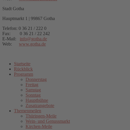
Stadt Gotha
Hauptmarkt 1 | 99867 Gotha
Telefon: 0 36 21 / 222 0
Fax: 0 36 21 / 22 242
E-Mail:
info
@
gotha.de
Web:
www.gotha.de
Startseite
Rückblick
Programm
Donnerstag
Freitag
Samstag
Sonntag
Hauptbühne
Zusatzangebote
Themenmeilen
Thüringen-Meile
Wein- und Genussmarkt
Kirchen-Meile