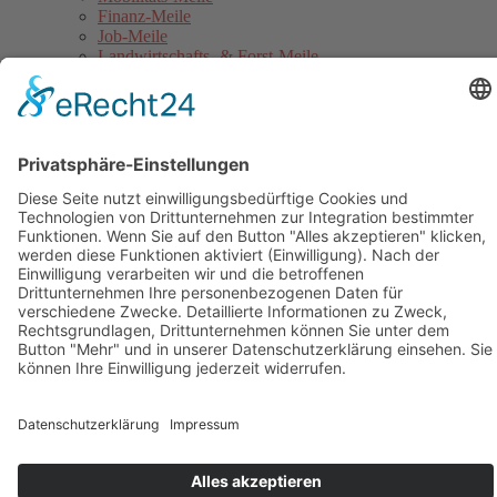
Finanz-Meile
Job-Meile
Landwirtschafts- & Forst-Meile
Gothaer Stadtwerke Energie-Meile
Blaulicht-Meile
Politik- & Europa-Meile
Jahrmarkt
Festumzug
Service
Hinweise für Anwohner
Touristinformation
Anfahrt
Sicherheitshinweise
Veranstaltungsordnung
Kontakt
Übersichtskarte Thüringentag
Barrierefreie Karte
Sponsoren
Pressebereich
Impressum
Datenschutz
Kontakt
Cookie-Einstellungen