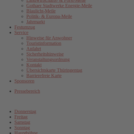
Landwirtschafts- & Forst-Meile
Gothaer Stadtwerke Energie-Meile
Blaulicht-Meile
Politik- & Europa-Meile
Jahrmarkt
Festumzug
Service
Hinweise für Anwohner
Touristinformation
Anfahrt
Sicherheitshinweise
Veranstaltungsordnung
Kontakt
Übersichtskarte Thüringentag
Barrierefreie Karte
Sponsoren
Pressebereich
Donnerstag
Freitag
Samstag
Sonntag
Hauptbühne