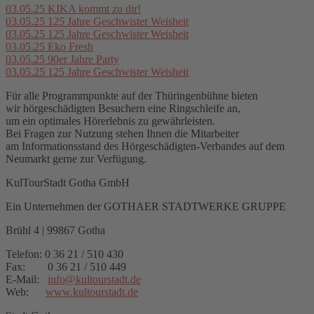
03.05.25
KIKA kommt zu dir!
03.05.25
125 Jahre Geschwister Weisheit
03.05.25
125 Jahre Geschwister Weisheit
03.05.25
Eko Fresh
03.05.25
90er Jahre Party
03.05.25
125 Jahre Geschwister Weisheit
Für alle Programmpunkte auf der Thüringenbühne bieten
wir hörgeschädigten Besuchern eine Ringschleife an,
um ein optimales Hörerlebnis zu gewährleisten.
Bei Fragen zur Nutzung stehen Ihnen die Mitarbeiter
am Informationsstand des Hörgeschädigten-Verbandes auf dem
Neumarkt gerne zur Verfügung.
KulTourStadt Gotha GmbH
Ein Unternehmen der GOTHAER STADTWERKE GRUPPE
Brühl 4 | 99867 Gotha
Telefon: 0 36 21 / 510 430
Fax: 0 36 21 / 510 449
E-Mail:
info
@
kultourstadt.de
Web:
www.kultourstadt.de