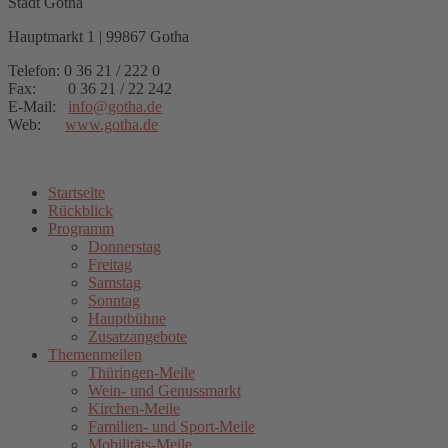
Stadt Gotha
Hauptmarkt 1 | 99867 Gotha
Telefon: 0 36 21 / 222 0
Fax: 0 36 21 / 22 242
E-Mail:
info
@
gotha.de
Web:
www.gotha.de
Startseite
Rückblick
Programm
Donnerstag
Freitag
Samstag
Sonntag
Hauptbühne
Zusatzangebote
Themenmeilen
Thüringen-Meile
Wein- und Genussmarkt
Kirchen-Meile
Familien- und Sport-Meile
Mobilitäts-Meile