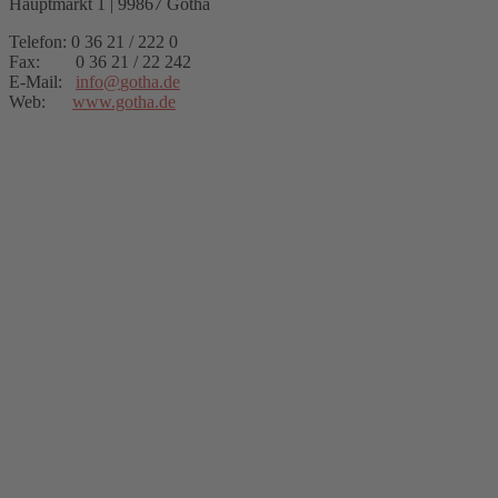
Hauptmarkt 1 | 99867 Gotha
Telefon: 0 36 21 / 222 0
Fax: 0 36 21 / 22 242
E-Mail:
info
@
gotha.de
Web:
www.gotha.de