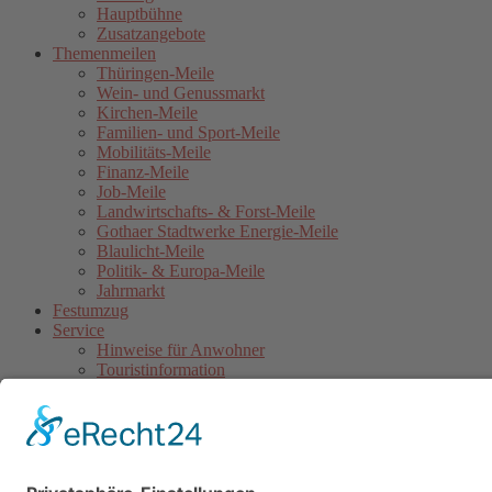
Hauptbühne
Zusatzangebote
Themenmeilen
Thüringen-Meile
Wein- und Genussmarkt
Kirchen-Meile
Familien- und Sport-Meile
Mobilitäts-Meile
Finanz-Meile
Job-Meile
Landwirtschafts- & Forst-Meile
Gothaer Stadtwerke Energie-Meile
Blaulicht-Meile
Politik- & Europa-Meile
Jahrmarkt
Festumzug
Service
Hinweise für Anwohner
Touristinformation
Anfahrt
Sicherheitshinweise
Veranstaltungsordnung
Kontakt
Übersichtskarte Thüringentag
Barrierefreie Karte