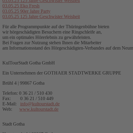
03.05.25
125 Jahre Geschwister Weisheit
03.05.25
Eko Fresh
03.05.25
90er Jahre Party
03.05.25
125 Jahre Geschwister Weisheit
Für alle Programmpunkte auf der Thüringenbühne bieten
wir hörgeschädigten Besuchern eine Ringschleife an,
um ein optimales Hörerlebnis zu gewährleisten.
Bei Fragen zur Nutzung stehen Ihnen die Mitarbeiter
am Informationsstand des Hörgeschädigten-Verbandes auf dem Neuma
KulTourStadt Gotha GmbH
Ein Unternehmen der GOTHAER STADTWERKE GRUPPE
Brühl 4 | 99867 Gotha
Telefon: 0 36 21 / 510 430
Fax: 0 36 21 / 510 449
E-Mail:
info
@
kultourstadt.de
Web:
www.kultourstadt.de
Stadt Gotha