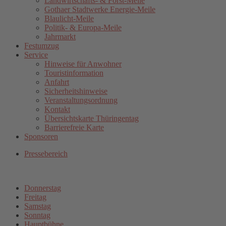
Landwirtschafts- & Forst-Meile
Gothaer Stadtwerke Energie-Meile
Blaulicht-Meile
Politik- & Europa-Meile
Jahrmarkt
Festumzug
Service
Hinweise für Anwohner
Touristinformation
Anfahrt
Sicherheitshinweise
Veranstaltungsordnung
Kontakt
Übersichtskarte Thüringentag
Barrierefreie Karte
Sponsoren
Pressebereich
Donnerstag
Freitag
Samstag
Sonntag
Hauptbühne