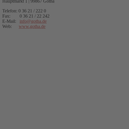
Hauptmarkt 1 | 99867 Gotha
Telefon: 0 36 21 / 222 0
Fax: 0 36 21 / 22 242
E-Mail:
info
@
gotha.de
Web:
www.gotha.de