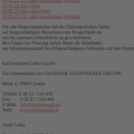
03.05.25
125 Jahre Geschwister Weisheit
03.05.25
Eko Fresh
03.05.25
90er Jahre Party
03.05.25
125 Jahre Geschwister Weisheit
Für alle Programmpunkte auf der Thüringenbühne bieten
wir hörgeschädigten Besuchern eine Ringschleife an,
um ein optimales Hörerlebnis zu gewährleisten.
Bei Fragen zur Nutzung stehen Ihnen die Mitarbeiter
am Informationsstand des Hörgeschädigten-Verbandes auf dem Neuma
KulTourStadt Gotha GmbH
Ein Unternehmen der GOTHAER STADTWERKE GRUPPE
Brühl 4 | 99867 Gotha
Telefon: 0 36 21 / 510 430
Fax: 0 36 21 / 510 449
E-Mail:
info
@
kultourstadt.de
Web:
www.kultourstadt.de
Stadt Gotha