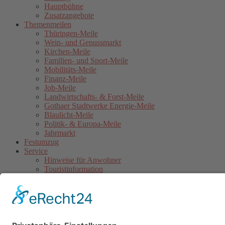
Hauptbühne
Zusatzangebote
Themenmeilen
Thüringen-Meile
Wein- und Genussmarkt
Kirchen-Meile
Familien- und Sport-Meile
Mobilitäts-Meile
Finanz-Meile
Job-Meile
Landwirtschafts- & Forst-Meile
Gothaer Stadtwerke Energie-Meile
Blaulicht-Meile
Politik- & Europa-Meile
Jahrmarkt
Festumzug
Service
Hinweise für Anwohner
Touristinformation
Anfahrt
Sicherheitshinweise
Veranstaltungsordnung
Kontakt
Übersichtskarte Thüringentag
Barrierefreie Karte