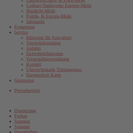
Landwirtschafts- & Forst-Meile
Gothaer Stadtwerke Energie-Meile
Blaulicht-Meile
Politik- & Europa-Meile
Jahrmarkt
Festumzug
Service
Hinweise für Anwohner
Touristinformation
Anfahrt
Sicherheitshinweise
Veranstaltungsordnung
Kontakt
Übersichtskarte Thüringentag
Barrierefreie Karte
Sponsoren
Pressebereich
Donnerstag
Freitag
Samstag
Sonntag
Hauptbühne