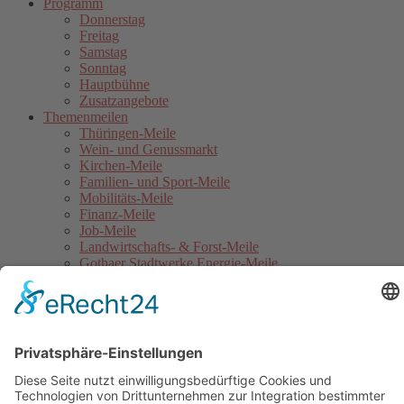
Programm
Donnerstag
Freitag
Samstag
Sonntag
Hauptbühne
Zusatzangebote
Themenmeilen
Thüringen-Meile
Wein- und Genussmarkt
Kirchen-Meile
Familien- und Sport-Meile
Mobilitäts-Meile
Finanz-Meile
Job-Meile
Landwirtschafts- & Forst-Meile
Gothaer Stadtwerke Energie-Meile
Blaulicht-Meile
Politik- & Europa-Meile
Jahrmarkt
Festumzug
Service
Hinweise für Anwohner
Touristinformation
Anfahrt