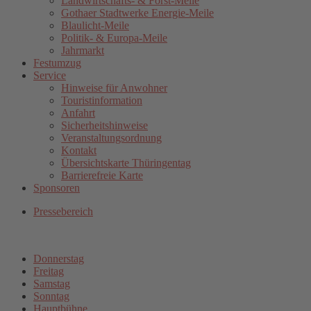
Landwirtschafts- & Forst-Meile
Gothaer Stadtwerke Energie-Meile
Blaulicht-Meile
Politik- & Europa-Meile
Jahrmarkt
Festumzug
Service
Hinweise für Anwohner
Touristinformation
Anfahrt
Sicherheitshinweise
Veranstaltungsordnung
Kontakt
Übersichtskarte Thüringentag
Barrierefreie Karte
Sponsoren
Pressebereich
Donnerstag
Freitag
Samstag
Sonntag
Hauptbühne