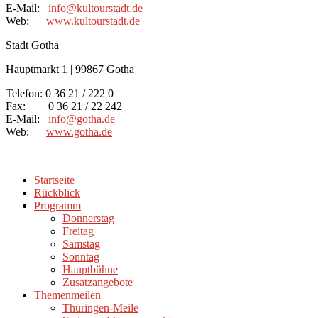
E-Mail:
info
@
kultourstadt.de
Web:
www.kultourstadt.de
Stadt Gotha
Hauptmarkt 1 | 99867 Gotha
Telefon: 0 36 21 / 222 0
Fax: 0 36 21 / 22 242
E-Mail:
info
@
gotha.de
Web:
www.gotha.de
Startseite
Rückblick
Programm
Donnerstag
Freitag
Samstag
Sonntag
Hauptbühne
Zusatzangebote
Themenmeilen
Thüringen-Meile