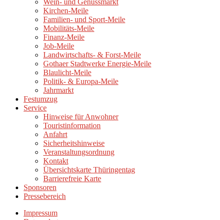
Wein- und Genussmarkt
Kirchen-Meile
Familien- und Sport-Meile
Mobilitäts-Meile
Finanz-Meile
Job-Meile
Landwirtschafts- & Forst-Meile
Gothaer Stadtwerke Energie-Meile
Blaulicht-Meile
Politik- & Europa-Meile
Jahrmarkt
Festumzug
Service
Hinweise für Anwohner
Touristinformation
Anfahrt
Sicherheitshinweise
Veranstaltungsordnung
Kontakt
Übersichtskarte Thüringentag
Barrierefreie Karte
Sponsoren
Pressebereich
Impressum