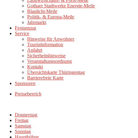
Landwirtschafts- & Forst-Meile
Gothaer Stadtwerke Energie-Meile
Blaulicht-Meile
Politik- & Europa-Meile
Jahrmarkt
Festumzug
Service
Hinweise für Anwohner
Touristinformation
Anfahrt
Sicherheitshinweise
Veranstaltungsordnung
Kontakt
Übersichtskarte Thüringentag
Barrierefreie Karte
Sponsoren
Pressebereich
Donnerstag
Freitag
Samstag
Sonntag
Hauptbühne