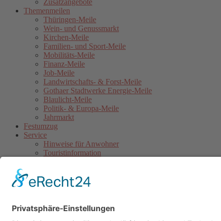
Zusatzangebote
Themenmeilen
Thüringen-Meile
Wein- und Genussmarkt
Kirchen-Meile
Familien- und Sport-Meile
Mobilitäts-Meile
Finanz-Meile
Job-Meile
Landwirtschafts- & Forst-Meile
Gothaer Stadtwerke Energie-Meile
Blaulicht-Meile
Politik- & Europa-Meile
Jahrmarkt
Festumzug
Service
Hinweise für Anwohner
Touristinformation
Anfahrt
Sicherheitshinweise
Veranstaltungsordnung
Kontakt
Übersichtskarte Thüringentag
Barrierefreie Karte
Sponsoren