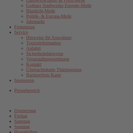
Landwirtschafts- & Forst-Meile
Gothaer Stadtwerke Energie-Meile
Blaulicht-Meile
Politik- & Europa-Meile
Jahrmarkt
Festumzug
Service
Hinweise für Anwohner
Touristinformation
Anfahrt
Sicherheitshinweise
Veranstaltungsordnung
Kontakt
Übersichtskarte Thüringentag
Barrierefreie Karte
Sponsoren
Pressebereich
Donnerstag
Freitag
Samstag
Sonntag
Hauptbühne