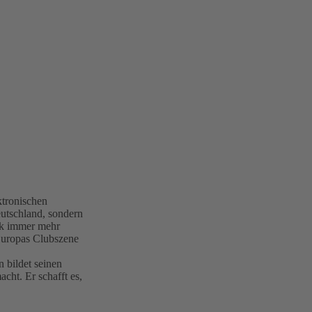
ktronischen
eutschland, sondern
sik immer mehr
 Europas Clubszene
bildet seinen
cht. Er schafft es,