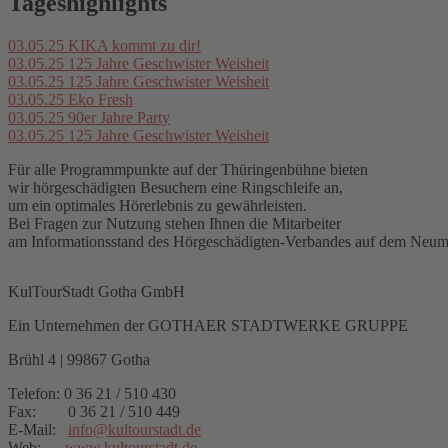
Tageshighlights
03.05.25
KIKA kommt zu dir!
03.05.25
125 Jahre Geschwister Weisheit
03.05.25
125 Jahre Geschwister Weisheit
03.05.25
Eko Fresh
03.05.25
90er Jahre Party
03.05.25
125 Jahre Geschwister Weisheit
Für alle Programmpunkte auf der Thüringenbühne bieten
wir hörgeschädigten Besuchern eine Ringschleife an,
um ein optimales Hörerlebnis zu gewährleisten.
Bei Fragen zur Nutzung stehen Ihnen die Mitarbeiter
am Informationsstand des Hörgeschädigten-Verbandes auf dem Neuma
KulTourStadt Gotha GmbH
Ein Unternehmen der GOTHAER STADTWERKE GRUPPE
Brühl 4 | 99867 Gotha
Telefon: 0 36 21 / 510 430
Fax: 0 36 21 / 510 449
E-Mail:
info
@
kultourstadt.de
Web:
www.kultourstadt.de