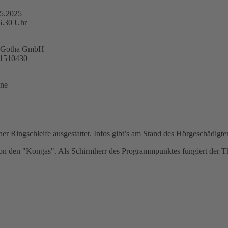
05.2025
6.30 Uhr
t Gotha GmbH
21510430
ne
ner Ringschleife ausgestattet. Infos gibt’s am Stand des Hörgeschädig
on den "Kongas". Als Schirmherr des Programmpunktes fungiert der Thü