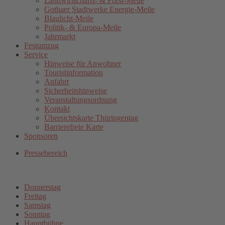
Landwirtschafts- & Forst-Meile
Gothaer Stadtwerke Energie-Meile
Blaulicht-Meile
Politik- & Europa-Meile
Jahrmarkt
Festumzug
Service
Hinweise für Anwohner
Touristinformation
Anfahrt
Sicherheitshinweise
Veranstaltungsordnung
Kontakt
Übersichtskarte Thüringentag
Barrierefreie Karte
Sponsoren
Pressebereich
Donnerstag
Freitag
Samstag
Sonntag
Hauptbühne