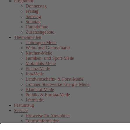
Programm
Donnerstag
Freitag
Samstag
Sonntag
Hauptbühne
Zusatzangebote
Themenmeilen
Thüringen-Meile
Wein- und Genussmarkt
Kirchen-Meile
Familien- und Sport-Meile
Mobilitäts-Meile
Finanz-Meile
Job-Meile
Landwirtschafts- & Forst-Meile
Gothaer Stadtwerke Energie-Meile
Blaulicht-Meile
Politik- & Europa-Meile
Jahrmarkt
Festumzug
Service
Hinweise für Anwohner
Touristinformation
Anfahrt