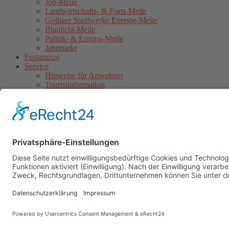
Job-Meile
Landwirtschafts- & Forst-Meile
Gothaer Stadtwerke Energie-Meile
Blaulicht-Meile
Politik- & Europa-Meile
Jahrmarkt
Festumzug
Service
Hinweise für Anwohner
Touristinformation
Anfahrt
Sicherheitshinweise
Veranstaltungsordnung
Kontakt
Übersichtskarte Thüringentag
Barrierefreie Karte
Sponsoren
Pressebereich
Impressum
Datenschutz
Kontakt
Cookie-Einstellungen