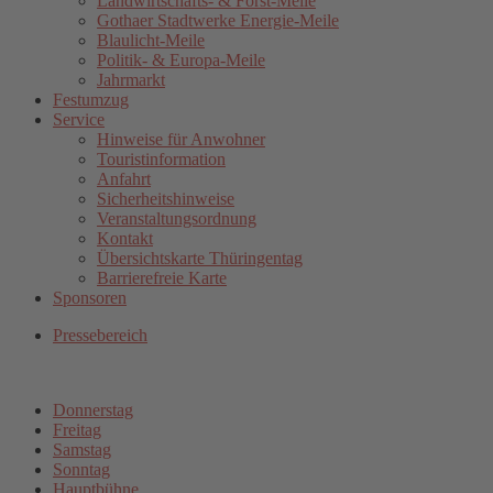
Landwirtschafts- & Forst-Meile
Gothaer Stadtwerke Energie-Meile
Blaulicht-Meile
Politik- & Europa-Meile
Jahrmarkt
Festumzug
Service
Hinweise für Anwohner
Touristinformation
Anfahrt
Sicherheitshinweise
Veranstaltungsordnung
Kontakt
Übersichtskarte Thüringentag
Barrierefreie Karte
Sponsoren
Pressebereich
Donnerstag
Freitag
Samstag
Sonntag
Hauptbühne