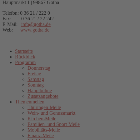
Hauptmarkt 1 | 99867 Gotha
Telefon: 0 36 21 / 222 0
Fax: 0 36 21 / 22 242
E-Mail:
info
@
gotha.de
Web:
www.gotha.de
Startseite
Rückblick
Programm
Donnerstag
Freitag
Samstag
Sonntag
Hauptbühne
Zusatzangebote
Themenmeilen
Thüringen-Meile
Wein- und Genussmarkt
Kirchen-Meile
Familien- und Sport-Meile
Mobilitäts-Meile
Finanz-Meile