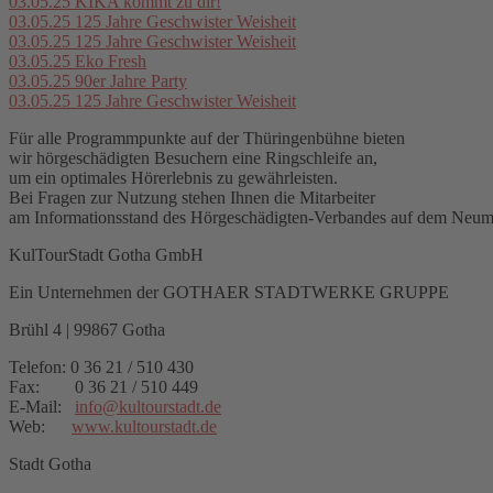
03.05.25
KIKA kommt zu dir!
03.05.25
125 Jahre Geschwister Weisheit
03.05.25
125 Jahre Geschwister Weisheit
03.05.25
Eko Fresh
03.05.25
90er Jahre Party
03.05.25
125 Jahre Geschwister Weisheit
Für alle Programmpunkte auf der Thüringenbühne bieten
wir hörgeschädigten Besuchern eine Ringschleife an,
um ein optimales Hörerlebnis zu gewährleisten.
Bei Fragen zur Nutzung stehen Ihnen die Mitarbeiter
am Informationsstand des Hörgeschädigten-Verbandes auf dem Neuma
KulTourStadt Gotha GmbH
Ein Unternehmen der GOTHAER STADTWERKE GRUPPE
Brühl 4 | 99867 Gotha
Telefon: 0 36 21 / 510 430
Fax: 0 36 21 / 510 449
E-Mail:
info
@
kultourstadt.de
Web:
www.kultourstadt.de
Stadt Gotha