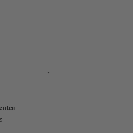
enten
5.