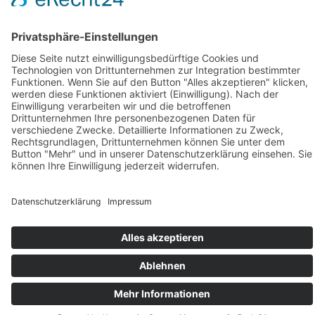
Service
Hinweise für Anwohner
Touristinformation
Anfahrt
Sicherheitshinweise
Veranstaltungsordnung
Kontakt
Übersichtskarte Thüringentag
Barrierefreie Karte
Sponsoren
Pressebereich
Impressum
Datenschutz
Kontakt
Cookie-Einstellungen