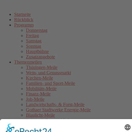
Startseite
Rückblick
Programm
Donnerstag
Freitag
Samstag
Sonntag
Hauptbühne
Zusatzangebote
Themenmeilen
Thüringen-Meile
Wein- und Genussmarkt
Kirchen-Meile
Familien- und Sport-Meile
Mobilitäts-Meile
Finanz-Meile
Job-Meile
Landwirtschafts- & Forst-Meile
Gothaer Stadtwerke Energie-Meile
Blaulicht-Meile
Politik- & Europa-Meile
Jahrmarkt
Festumzug