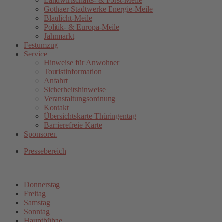
Landwirtschafts- & Forst-Meile
Gothaer Stadtwerke Energie-Meile
Blaulicht-Meile
Politik- & Europa-Meile
Jahrmarkt
Festumzug
Service
Hinweise für Anwohner
Touristinformation
Anfahrt
Sicherheitshinweise
Veranstaltungsordnung
Kontakt
Übersichtskarte Thüringentag
Barrierefreie Karte
Sponsoren
Pressebereich
Donnerstag
Freitag
Samstag
Sonntag
Hauptbühne