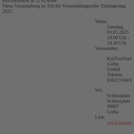
Hochseilshow in 12 m Höhe
Diese Veranstaltung ist Teil der Veranstaltungsreihe Thüringentag
2025.
Wann:
Samstag,
03.05.2025
18.00 Uhr -
18.30 Uhr
Veranstalter:
KulTourStadt
Gotha
GmbH
Telefon:
03621510430
Wo:
Schlossplatz
Schlossplatz
99867
Gotha
Link:
www.hochseil