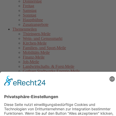
Donnerstag
Freitag
Samstag
Sonntag
Hauptbühne
Zusatzangebote
Themenmeilen
Thüringen-Meile
Wein- und Genussmarkt
Kirchen-Meile
Familien- und Sport-Meile
Mobilitäts-Meile
Finanz-Meile
Job-Meile
Landwirtschafts- & Forst-Meile
Gothaer Stadtwerke Energie-Meile
Blaulicht-Meile
Politik- & Europa-Meile
Jahrmarkt
Festumzug
Service
Hinweise für Anwohner
Touristinformation
Anfahrt
Sicherheitshinweise