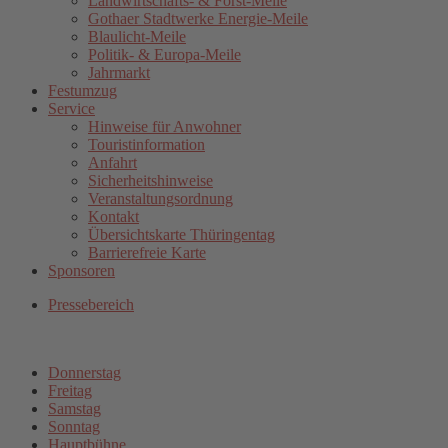
Landwirtschafts- & Forst-Meile
Gothaer Stadtwerke Energie-Meile
Blaulicht-Meile
Politik- & Europa-Meile
Jahrmarkt
Festumzug
Service
Hinweise für Anwohner
Touristinformation
Anfahrt
Sicherheitshinweise
Veranstaltungsordnung
Kontakt
Übersichtskarte Thüringentag
Barrierefreie Karte
Sponsoren
Pressebereich
Donnerstag
Freitag
Samstag
Sonntag
Hauptbühne