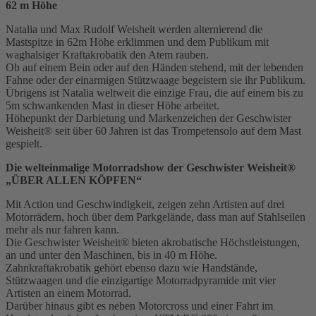
62 m Höhe
Natalia und Max Rudolf Weisheit werden alternierend die
Mastspitze in 62m Höhe erklimmen und dem Publikum mit
waghalsiger Kraftakrobatik den Atem rauben.
Ob auf einem Bein oder auf den Händen stehend, mit der lebenden
Fahne oder der einarmigen Stützwaage begeistern sie ihr Publikum.
Übrigens ist Natalia weltweit die einzige Frau, die auf einem bis zu
5m schwankenden Mast in dieser Höhe arbeitet.
Höhepunkt der Darbietung und Markenzeichen der Geschwister
Weisheit® seit über 60 Jahren ist das Trompetensolo auf dem Mast
gespielt.
Die welteinmalige Motorradshow der Geschwister Weisheit®
„ÜBER ALLEN KÖPFEN“
Mit Action und Geschwindigkeit, zeigen zehn Artisten auf drei
Motorrädern, hoch über dem Parkgelände, dass man auf Stahlseilen
mehr als nur fahren kann.
Die Geschwister Weisheit® bieten akrobatische Höchstleistungen,
an und unter den Maschinen, bis in 40 m Höhe.
Zahnkraftakrobatik gehört ebenso dazu wie Handstände,
Stützwaagen und die einzigartige Motorradpyramide mit vier
Artisten an einem Motorrad.
Darüber hinaus gibt es neben Motorcross und einer Fahrt im