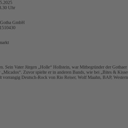
05.2025
3.30 Uhr
t Gotha GmbH
21510430
markt
n. Sein Vater Jürgen „Holle“ Hollstein, war Mitbegründer der Gothaer 
r „Micados“. Zuvor spielte er in anderen Bands, wie bei „Bites & Kiss
elt vorrangig Deutsch-Rock von Rio Reiser, Wolf Maahn, BAP, Westernh