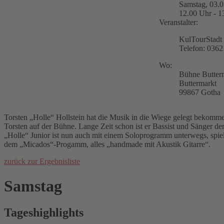
Samstag, 03.
12.00 Uhr - 1
Veranstalter:
KulTourStad
Telefon: 036
Wo:
Bühne Butter
Buttermarkt
99867 Gotha
Torsten „Holle“ Hollstein hat die Musik in die Wiege gelegt bekomme
Torsten auf der Bühne. Lange Zeit schon ist er Bassist und Sänger de
„Holle“ Junior ist nun auch mit einem Soloprogramm unterwegs, spi
dem „Micados“-Progamm, alles „handmade mit Akustik Gitarre“.
zurück zur Ergebnisliste
Samstag
Tageshighlights