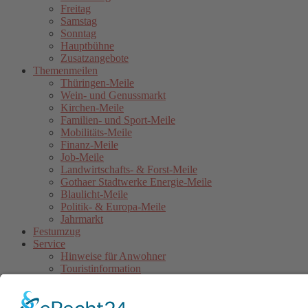
Freitag
Samstag
Sonntag
Hauptbühne
Zusatzangebote
Themenmeilen
Thüringen-Meile
Wein- und Genussmarkt
Kirchen-Meile
Familien- und Sport-Meile
Mobilitäts-Meile
Finanz-Meile
Job-Meile
Landwirtschafts- & Forst-Meile
Gothaer Stadtwerke Energie-Meile
Blaulicht-Meile
Politik- & Europa-Meile
Jahrmarkt
Festumzug
Service
Hinweise für Anwohner
Touristinformation
Anfahrt
Sicherheitshinweise
Veranstaltungsordnung