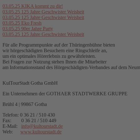
03.05.25
KIKA kommt zu dir!
03.05.25
125 Jahre Geschwister Weisheit
03.05.25
125 Jahre Geschwister Weisheit
03.05.25
Eko Fresh
03.05.25
90er Jahre Party
03.05.25
125 Jahre Geschwister Weisheit
Für alle Programmpunkte auf der Thüringenbühne bieten
wir hörgeschädigten Besuchern eine Ringschleife an,
um ein optimales Hörerlebnis zu gewährleisten.
Bei Fragen zur Nutzung stehen Ihnen die Mitarbeiter
am Informationsstand des Hörgeschädigten-Verbandes auf dem Neuma
KulTourStadt Gotha GmbH
Ein Unternehmen der GOTHAER STADTWERKE GRUPPE
Brühl 4 | 99867 Gotha
Telefon: 0 36 21 / 510 430
Fax: 0 36 21 / 510 449
E-Mail:
info
@
kultourstadt.de
Web:
www.kultourstadt.de