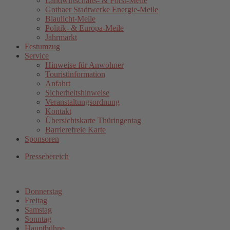
Landwirtschafts- & Forst-Meile
Gothaer Stadtwerke Energie-Meile
Blaulicht-Meile
Politik- & Europa-Meile
Jahrmarkt
Festumzug
Service
Hinweise für Anwohner
Touristinformation
Anfahrt
Sicherheitshinweise
Veranstaltungsordnung
Kontakt
Übersichtskarte Thüringentag
Barrierefreie Karte
Sponsoren
Pressebereich
Donnerstag
Freitag
Samstag
Sonntag
Hauptbühne