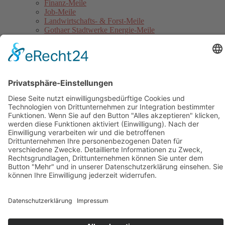
Finanz-Meile
Job-Meile
Landwirtschafts- & Forst-Meile
Gothaer Stadtwerke Energie-Meile
Blaulicht-Meile
Politik- & Europa-Meile
Jahrmarkt
Festumzug
Service
Hinweise für Anwohner
Touristinformation
Anfahrt
Sicherheitshinweise
Veranstaltungsordnung
Kontakt
Übersichtskarte Thüringentag
Barrierefreie Karte
Sponsoren
Pressebereich
Impressum
Datenschutz
Kontakt
Cookie-Einstellungen