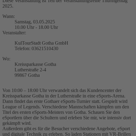
Diese Veranstaltung ist Teil der Veranstaltungsreihe Thüringentag
2025.
Wann:
Samstag, 03.05.2025
10.00 Uhr - 18.00 Uhr
Veranstalter:
KulTourStadt Gotha GmbH
Telefon: 03621510430
Wo:
Kreissparkasse Gotha
Lutherstraße 2-4
99867 Gotha
Von 10:00 – 18:00 Uhr verwandelt sich das Kundencenter der
Kreissparkasse Gotha in der Lutherstraße in eine eSports-Arena.
Dann findet das erste Gothaer eSports-Turnier statt. Gespielt wird
League of Legends. Verschiedene Mannschaften kämpfen um den
Titel des ersten eSports-Meisters von Gotha. Schauen Sie den
eSportlern über die Schultern und erleben Sie mir, wie intensiv dort
gekämpft wird.
Außerdem gibt es für die Besucher verschiedene Angebote, eSport
und digitale Technik zu erleben. So laden Stationen mit VR-Brillen