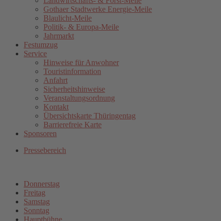
Landwirtschafts- & Forst-Meile
Gothaer Stadtwerke Energie-Meile
Blaulicht-Meile
Politik- & Europa-Meile
Jahrmarkt
Festumzug
Service
Hinweise für Anwohner
Touristinformation
Anfahrt
Sicherheitshinweise
Veranstaltungsordnung
Kontakt
Übersichtskarte Thüringentag
Barrierefreie Karte
Sponsoren
Pressebereich
Donnerstag
Freitag
Samstag
Sonntag
Hauptbühne