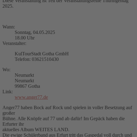
Diese Veranstaltung ist Teil der Veranstaltungsreihe Thüringentag
2025.
Wann:
Sonntag, 04.05.2025
18.00 Uhr
Veranstalter:
KulTourStadt Gotha GmbH
Telefon: 03621510430
Wo:
Neumarkt
Neumarkt
99867 Gotha
Link:
www.anger77.de
Anger77 haben Bock auf Rock und spielen in voller Besetzung auf
großer
Bühne. Alle Knöpfe auf 77 und ab dafür! Im Gepäck haben die
Erfurter ihr
aktuelles Album WEITES LAND.
Die ewige Schülerband aus Erfurt tritt das Gaspedal voll durch und