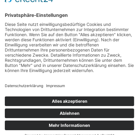
Jahrmarkt
Festumzug
Service
Hinweise für Anwohner
Touristinformation
Anfahrt
Sicherheitshinweise
Veranstaltungsordnung
Kontakt
Übersichtskarte Thüringentag
Barrierefreie Karte
Sponsoren
Pressebereich
Impressum
Datenschutz
Kontakt
Cookie-Einstellungen