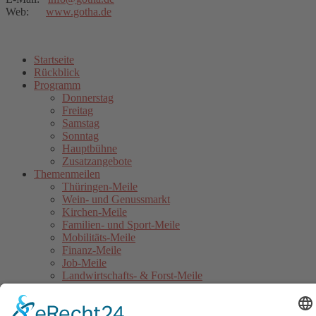
Web:
www.gotha.de
Startseite
Rückblick
Programm
Donnerstag
Freitag
Samstag
Sonntag
Hauptbühne
Zusatzangebote
Themenmeilen
Thüringen-Meile
Wein- und Genussmarkt
Kirchen-Meile
Familien- und Sport-Meile
Mobilitäts-Meile
Finanz-Meile
Job-Meile
Landwirtschafts- & Forst-Meile
Gothaer Stadtwerke Energie-Meile
Blaulicht-Meile
Politik- & Europa-Meile