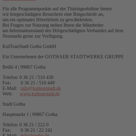
Für alle Programmpunkte auf der Thüringenbühne bieten
wir hörgeschädigten Besuchern eine Ringschleife an,
um ein optimales Hörerlebnis zu gewährleisten.
Bei Fragen zur Nutzung stehen Ihnen die Mitarbeiter
am Informationsstand des Hörgeschädigten-Verbandes auf dem
Neumarkt gerne zur Verfügung.
KulTourStadt Gotha GmbH
Ein Unternehmen der GOTHAER STADTWERKE GRUPPE
Brühl 4 | 99867 Gotha
Telefon: 0 36 21 / 510 430
Fax: 0 36 21 / 510 449
E-Mail:
info
@
kultourstadt.de
Web:
www.kultourstadt.de
Stadt Gotha
Hauptmarkt 1 | 99867 Gotha
Telefon: 0 36 21 / 222 0
Fax: 0 36 21 / 22 242
E-Mail:
info
@
gotha.de