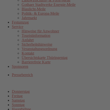
Landwirtschafts- & Forst-Meile
Gothaer Stadtwerke Energie-Meile
Blaulicht-Meile
Politik- & Europa-Meile
Jahrmarkt
Festumzug
Service
Hinweise für Anwohner
Touristinformation
Anfahrt
Sicherheitshinweise
Veranstaltungsordnung
Kontakt
Übersichtskarte Thüringentag
Barrierefreie Karte
Sponsoren
Pressebereich
Donnerstag
Freitag
Samstag
Sonntag
Hauptbühne