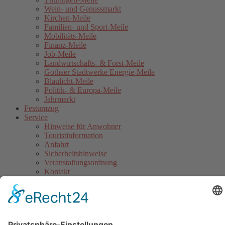
Wein- und Genussmarkt
Kirchen-Meile
Familien- und Sport-Meile
Mobilitäts-Meile
Finanz-Meile
Job-Meile
Landwirtschafts- & Forst-Meile
Gothaer Stadtwerke Energie-Meile
Blaulicht-Meile
Politik- & Europa-Meile
Jahrmarkt
Festumzug
Service
Hinweise für Anwohner
Touristinformation
Anfahrt
Sicherheitshinweise
Veranstaltungsordnung
Kontakt
Übersichtskarte Thüringentag
Barrierefreie Karte
Sponsoren
Pressebereich
Impressum