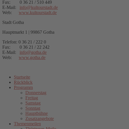
Fax: 0 36 21 / 510 449
E-Mail:
info
@
kultourstadt.de
Web:
www.kultourstadt.de
Stadt Gotha
Hauptmarkt 1 | 99867 Gotha
Telefon: 0 36 21 / 222 0
Fax: 0 36 21 / 22 242
E-Mail:
info
@
gotha.de
Web:
www.gotha.de
Startseite
Rückblick
Programm
Donnerstag
Freitag
Samstag
Sonntag
Hauptbühne
Zusatzangebote
Themenmeilen
Thüringen-Meile