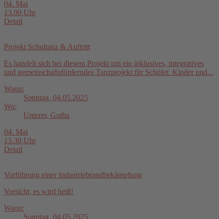
04. Mai
13.00 Uhr
Detail
Projekt Schultanz & Auftritt
Es handelt sich bei diesem Projekt um ein inklusives, integratives
und gemeinschaftsförderndes Tanzprojekt für Schüler. Kinder und...
Wann:
Sonntag, 04.05.2025
Wo:
Unterer, Gotha
04. Mai
13.30 Uhr
Detail
Vorführung einer Industriebrandbekämpfung
Vorsicht, es wird heiß!
Wann:
Sonntag, 04.05.2025