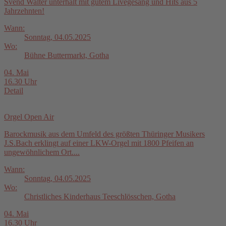
Svend Walter unterhält mit gutem Livegesang und Hits aus 5
Jahrzehnten!
Wann:
Sonntag, 04.05.2025
Wo:
Bühne Buttermarkt, Gotha
04. Mai
16.30 Uhr
Detail
Orgel Open Air
Barockmusik aus dem Umfeld des größten Thüringer Musikers
J.S.Bach erklingt auf einer LKW-Orgel mit 1800 Pfeifen an
ungewöhnlichem Ort....
Wann:
Sonntag, 04.05.2025
Wo:
Christliches Kinderhaus Teeschlösschen, Gotha
04. Mai
16.30 Uhr