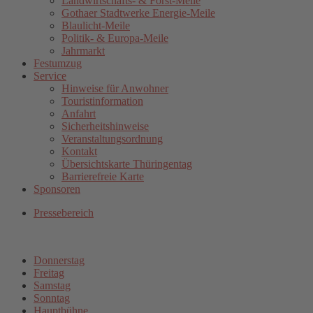
Landwirtschafts- & Forst-Meile
Gothaer Stadtwerke Energie-Meile
Blaulicht-Meile
Politik- & Europa-Meile
Jahrmarkt
Festumzug
Service
Hinweise für Anwohner
Touristinformation
Anfahrt
Sicherheitshinweise
Veranstaltungsordnung
Kontakt
Übersichtskarte Thüringentag
Barrierefreie Karte
Sponsoren
Pressebereich
Donnerstag
Freitag
Samstag
Sonntag
Hauptbühne