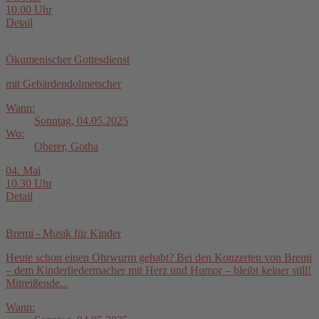
10.00 Uhr
Detail
Ökumenischer Gottesdienst
mit Gebärdendolmetscher
Wann:
Sonntag, 04.05.2025
Wo:
Oberer, Gotha
04. Mai
10.30 Uhr
Detail
Bremi - Musik für Kinder
Heute schon einen Ohrwurm gehabt? Bei den Konzerten von Bremi
– dem Kinderliedermacher mit Herz und Humor – bleibt keiner still!
Mitreißende...
Wann: