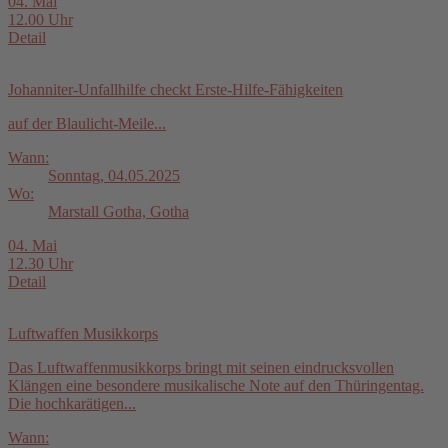
04. Mai
12.00 Uhr
Detail
Johanniter-Unfallhilfe checkt Erste-Hilfe-Fähigkeiten
auf der Blaulicht-Meile...
Wann:
Sonntag, 04.05.2025
Wo:
Marstall Gotha, Gotha
04. Mai
12.30 Uhr
Detail
Luftwaffen Musikkorps
Das Luftwaffenmusikkorps bringt mit seinen eindrucksvollen
Klängen eine besondere musikalische Note auf den Thüringentag.
Die hochkarätigen...
Wann: