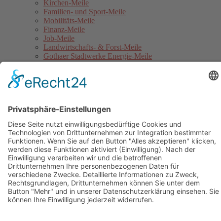
Kirchen-Meile
Familien- und Sport-Meile
Mobilitäts-Meile
Finanz-Meile
Job-Meile
Landwirtschafts- & Forst-Meile
Gothaer Stadtwerke Energie-Meile
Blaulicht-Meile
Politik- & Europa-Meile
Jahrmarkt
Festumzug
Service
Hinweise für Anwohner
Touristinformation
Anfahrt
Sicherheitshinweise
Veranstaltungsordnung
Kontakt
Übersichtskarte Thüringentag
Barrierefreie Karte
Sponsoren
Pressebereich
Impressum
Datenschutz