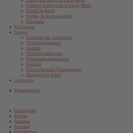
Landwirtschafts- & Forst-Meile
Gothaer Stadtwerke Energie-Meile
Blaulicht-Meile
Politik- & Europa-Meile
Jahrmarkt
Festumzug
Service
Hinweise für Anwohner
Touristinformation
Anfahrt
Sicherheitshinweise
Veranstaltungsordnung
Kontakt
Übersichtskarte Thüringentag
Barrierefreie Karte
Sponsoren
Pressebereich
Donnerstag
Freitag
Samstag
Sonntag
Hauptbühne