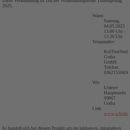
Diese Veranstaltung ist Teil der Veranstaltungsreihe Thüringentag
2025.
Wann:
Sonntag,
04.05.2025
13.00 Uhr -
13.30 Uhr
Veranstalter:
KulTourStadt
Gotha
GmbH
Telefon:
03621510430
Wo:
Unterer
Hauptmarkt
99867
Gotha
Link:
www.schultan
Es handelt sich bei diesem Projekt um ein inklusives, integratives