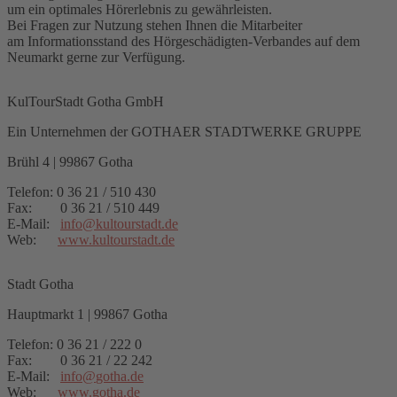
um ein optimales Hörerlebnis zu gewährleisten.
Bei Fragen zur Nutzung stehen Ihnen die Mitarbeiter
am Informationsstand des Hörgeschädigten-Verbandes auf dem
Neumarkt gerne zur Verfügung.
KulTourStadt Gotha GmbH
Ein Unternehmen der GOTHAER STADTWERKE GRUPPE
Brühl 4 | 99867 Gotha
Telefon: 0 36 21 / 510 430
Fax: 0 36 21 / 510 449
E-Mail:
info
@
kultourstadt.de
Web:
www.kultourstadt.de
Stadt Gotha
Hauptmarkt 1 | 99867 Gotha
Telefon: 0 36 21 / 222 0
Fax: 0 36 21 / 22 242
E-Mail:
info
@
gotha.de
Web:
www.gotha.de