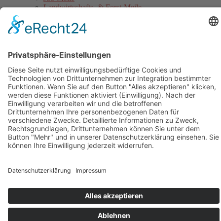
Landwirtschafts- & Forst-Meile
Gothaer Stadtwerke Energie-Meile
Blaulicht-Meile
Politik- & Europa-Meile
Jahrmarkt
Festumzug
Service
Hinweise für Anwohner
Touristinformation
Anfahrt
Sicherheitshinweise
Veranstaltungsordnung
Kontakt
Übersichtskarte Thüringentag
Barrierefreie Karte
Sponsoren
Pressebereich
Impressum
Datenschutz
Kontakt
Cookie-Einstellungen