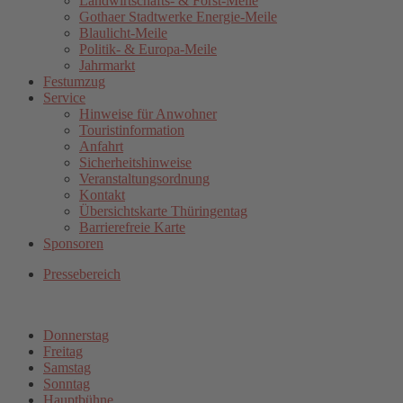
Landwirtschafts- & Forst-Meile
Gothaer Stadtwerke Energie-Meile
Blaulicht-Meile
Politik- & Europa-Meile
Jahrmarkt
Festumzug
Service
Hinweise für Anwohner
Touristinformation
Anfahrt
Sicherheitshinweise
Veranstaltungsordnung
Kontakt
Übersichtskarte Thüringentag
Barrierefreie Karte
Sponsoren
Pressebereich
Donnerstag
Freitag
Samstag
Sonntag
Hauptbühne