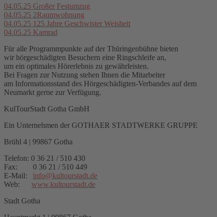
04.05.25
Großer Festumzug
04.05.25
2Raumwohnung
04.05.25
125 Jahre Geschwister Weisheit
04.05.25
Kamrad
Für alle Programmpunkte auf der Thüringenbühne bieten
wir hörgeschädigten Besuchern eine Ringschleife an,
um ein optimales Hörerlebnis zu gewährleisten.
Bei Fragen zur Nutzung stehen Ihnen die Mitarbeiter
am Informationsstand des Hörgeschädigten-Verbandes auf dem
Neumarkt gerne zur Verfügung.
KulTourStadt Gotha GmbH
Ein Unternehmen der GOTHAER STADTWERKE GRUPPE
Brühl 4 | 99867 Gotha
Telefon: 0 36 21 / 510 430
Fax: 0 36 21 / 510 449
E-Mail:
info
@
kultourstadt.de
Web:
www.kultourstadt.de
Stadt Gotha