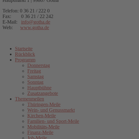
Hauptmarkt 1 | 99867 Gotha
Telefon: 0 36 21 / 222 0
Fax: 0 36 21 / 22 242
E-Mail:
info
@
gotha.de
Web:
www.gotha.de
Startseite
Rückblick
Programm
Donnerstag
Freitag
Samstag
Sonntag
Hauptbühne
Zusatzangebote
Themenmeilen
Thüringen-Meile
Wein- und Genussmarkt
Kirchen-Meile
Familien- und Sport-Meile
Mobilitäts-Meile
Finanz-Meile
Job-Meile